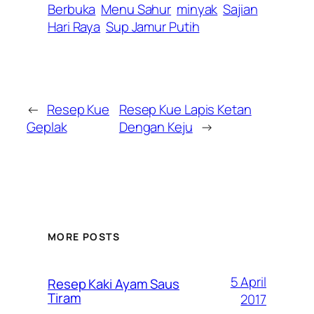
Berbuka
Menu Sahur
minyak
Sajian
Hari Raya
Sup Jamur Putih
←
Resep Kue
Resep Kue Lapis Ketan
Geplak
Dengan Keju
→
MORE POSTS
5 April
Resep Kaki Ayam Saus
Tiram
2017