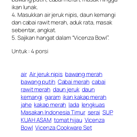
ikan lunak.
4. Masukkan air jeruk nipis, daun kemangi
dan cabai rawit merah, aduk rata, masak
sebentar, angkat.
5. Sajikan hangat dalam “Vicenza Bowl”.
Untuk : 4 porsi
air
Air jeruk nipis
bawang merah
bawang putih
Cabai merah
cabai
rawit merah
daun jeruk
daun
kemangi
garam
ikan kakap merah
jahe
kakap merah
lada
lengkuas
Masakan Indonesia Timur
serai
SUP
KUAH ASAM
tomat hijau
Vicenza
Bowl
Vicenza Cookware Set