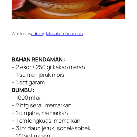
Written by
admin
in
Masakan Indonesia
BAHAN RENDAMAN :
– 2 ekor / 250 gr kakap merah
– 1 sdm air jeruk nipis
– 1 sdt garam
BUMBU :
– 1000 ml air
– 2 btg serai, memarkan
– 1 cm jahe, memarkan
– 1 cm lengkuas, memarkan
– 3 lbr daun jeruk, sobek-sobek
– 1/2 sdt garam