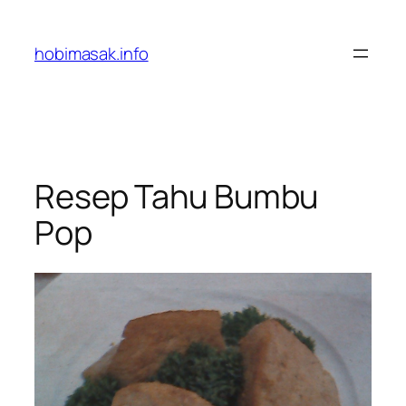
Skip
to
hobimasak.info
content
Resep Tahu Bumbu
Pop