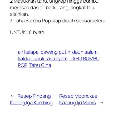
2 Masukkan tahu, ungkep hingga bumbu
meresap dan air berkurang, angkat lalu
sisihkan.
3 Tahu Bumbu Pop siap diolah sesuai selera.
UNTUK : 8 buah
air kelapa
bawang putih
daun salam
kaldu bubuk rasa ayam
TAHU BUMBU
POP
Tahu Cina
←
Resep Pindang
Resep Moonckae
Kuning Iga Kambing
Kacang Ijo Manis
→