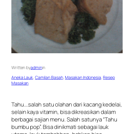
Written by
admin
in
Aneka Lauk
, 
Camilan Basah
, 
Masakan Indonesia
, 
Resep
Masakan
Tahu….salah satu olahan dari kacang kedelai,
selain kaya vitamin, bisa dikreasikan dalam
berbagai sajian menu. Salah satunya “Tahu
bumbu pop”. Bisa dinikmati sebagai lauk