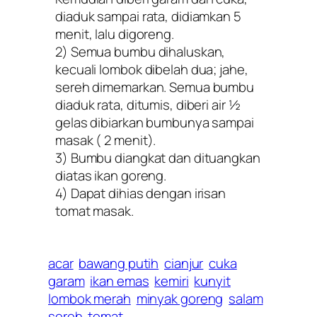
diaduk sampai rata, didiamkan 5
menit, lalu digoreng.
2) Semua bumbu dihaluskan,
kecuali lombok dibelah dua; jahe,
sereh dimemarkan. Semua bumbu
diaduk rata, ditumis, diberi air ½
gelas dibiarkan bumbunya sampai
masak ( 2 menit).
3) Bumbu diangkat dan dituangkan
diatas ikan goreng.
4) Dapat dihias dengan irisan
tomat masak.
acar
bawang putih
cianjur
cuka
garam
ikan emas
kemiri
kunyit
lombok merah
minyak goreng
salam
sereh
tomat