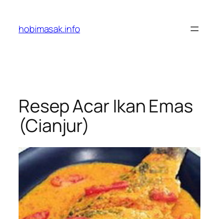
Skip
to
hobimasak.info
content
Resep Acar Ikan Emas
(Cianjur)