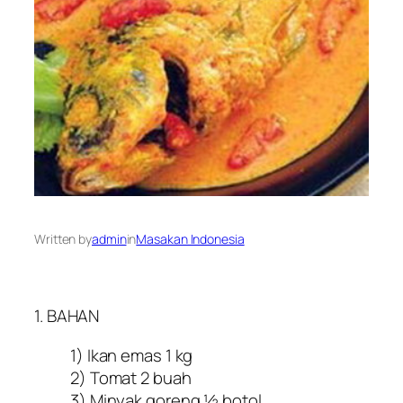
Written by
admin
in
Masakan Indonesia
1. BAHAN
1) Ikan emas 1 kg
2) Tomat 2 buah
3) Minyak goreng ½ botol