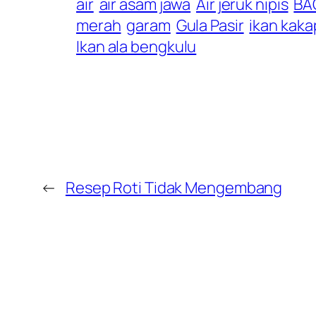
air
air asam jawa
Air jeruk nipis
BA
merah
garam
Gula Pasir
ikan kak
Ikan ala bengkulu
←
Resep Roti Tidak Mengembang