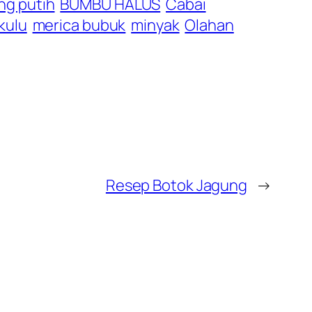
g putih
BUMBU HALUS
Cabai
kulu
merica bubuk
minyak
Olahan
Resep Botok Jagung
→