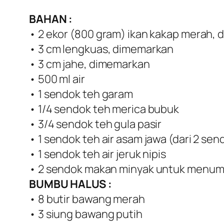
BAHAN :
• 2 ekor (800 gram) ikan kakap merah, 
• 3 cm lengkuas, dimemarkan
• 3 cm jahe, dimemarkan
• 500 ml air
• 1 sendok teh garam
• 1/4 sendok teh merica bubuk
• 3/4 sendok teh gula pasir
• 1 sendok teh air asam jawa (dari 2 se
• 1 sendok teh air jeruk nipis
• 2 sendok makan minyak untuk menum
BUMBU HALUS :
• 8 butir bawang merah
• 3 siung bawang putih