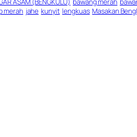
GAR ASAM (BENGKULU)
bawang merah
bawan
ap merah
jahe
kunyit
lengkuas
Masakan Beng