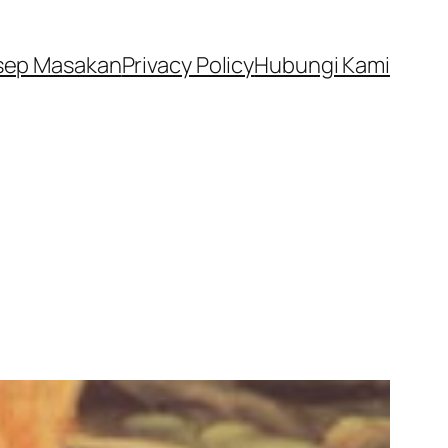
sep Masakan
Privacy Policy
Hubungi Kami