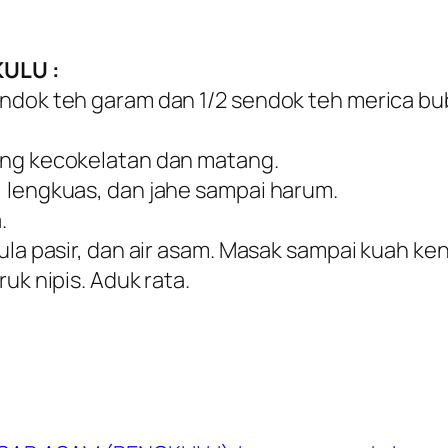
ULU :
endok teh garam dan 1/2 sendok teh merica bu
ing kecokelatan dan matang.
 lengkuas, dan jahe sampai harum.
.
ula pasir, dan air asam. Masak sampai kuah ken
uk nipis. Aduk rata.