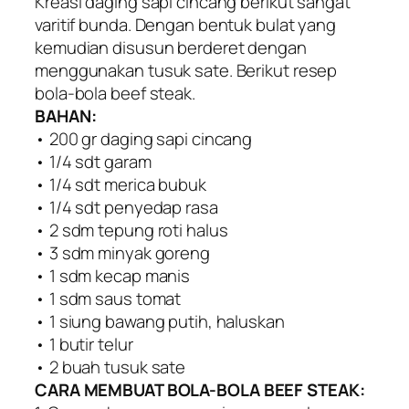
Kreasi daging sapi cincang berikut sangat
varitif bunda. Dengan bentuk bulat yang
kemudian disusun berderet dengan
menggunakan tusuk sate. Berikut resep
bola-bola beef steak.
BAHAN:
• 200 gr daging sapi cincang
• 1/4 sdt garam
• 1/4 sdt merica bubuk
• 1/4 sdt penyedap rasa
• 2 sdm tepung roti halus
• 3 sdm minyak goreng
• 1 sdm kecap manis
• 1 sdm saus tomat
• 1 siung bawang putih, haluskan
• 1 butir telur
• 2 buah tusuk sate
CARA MEMBUAT BOLA-BOLA BEEF STEAK: