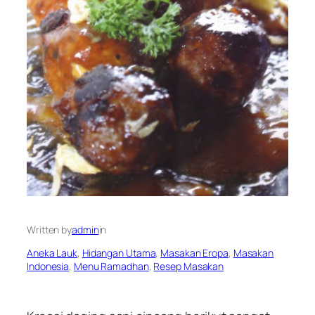
Written by
admin
in
Aneka Lauk
, 
Hidangan Utama
, 
Masakan Eropa
, 
Masakan
Indonesia
, 
Menu Ramadhan
, 
Resep Masakan