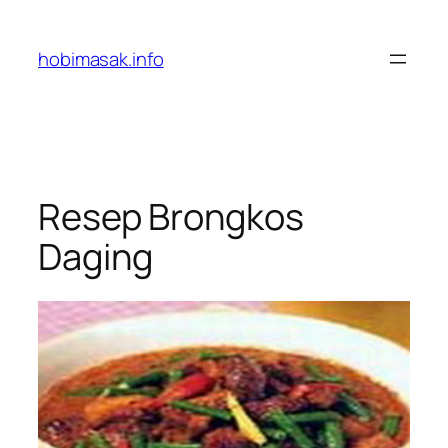
Skip
to
hobimasak.info
content
Resep Brongkos
Daging