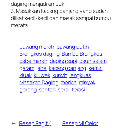
daging menjadi empuk.
3. Masukkan kacang panjang yang sudah
diikat kecil-kecil dan masak sampai bumbu
merata.
bawang merah
bawang putih
Brongkos daging
Bumbu Brongkos
cabe merah
daging sapi
daun salam
garam
jahe
kacang panjang
kemiri
kluak
kluwek
kunyit
lengkuas
Masakan Daging
merica
minyak
goreng
santan
serai
terasi
←
Resep Ragit (
Resep Mi Celor