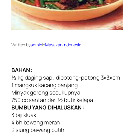
Written by
admin
in
Masakan Indonesia
BAHAN :
½ kg daging sapi, dipotong-potong 3x3xcm
1 mangkuk kacang panjang
Minyak goreng secukupnya
750 cc santan dari ½ butir kelapa
BUMBU YANG DIHALUSKAN :
3 biji kluak
4 bh bawang merah
2 siung bawang putih