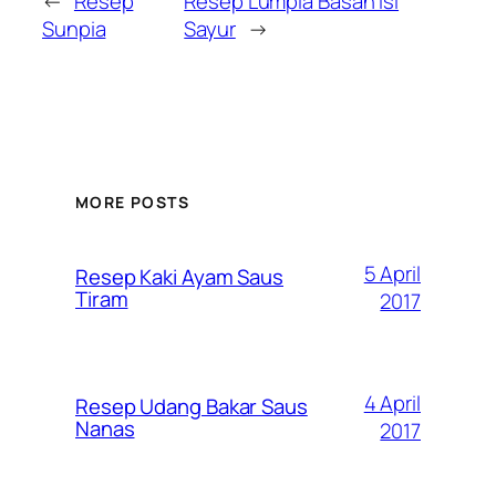
←
Resep
Resep Lumpia Basah Isi
Sunpia
Sayur
→
MORE POSTS
5 April
Resep Kaki Ayam Saus
Tiram
2017
4 April
Resep Udang Bakar Saus
Nanas
2017