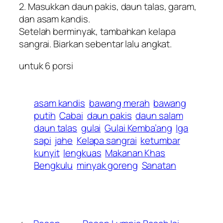
2. Masukkan daun pakis, daun talas, garam,
dan asam kandis.
Setelah berminyak, tambahkan kelapa
sangrai. Biarkan sebentar lalu angkat.
untuk 6 porsi
asam kandis
bawang merah
bawang
putih
Cabai
daun pakis
daun salam
daun talas
gulai
Gulai Kemba’ang
Iga
sapi
jahe
Kelapa sangrai
ketumbar
kunyit
lengkuas
Makanan Khas
Bengkulu
minyak goreng
Sanatan