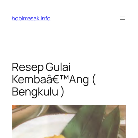
Skip
to
hobimasak.info
content
Resep Gulai
Kembaâ€™Ang (
Bengkulu )