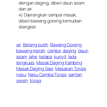
dengan daging, diberi daun asam
dan air.
4) Dijerangkan sampai masak,
diberi bawang goreng kemudian
diangkat.
air
Batang putih
Bawang Goreng
bawang merah
cemba
daging
daun
asam
jahe
kelapa
kunyit
lada
lengkuas
Masak Daging Kambing
Masak Daging Sapi
Masakan Toraja
nasu
Nasu Cemba Toraja
santan
sereh
toraja