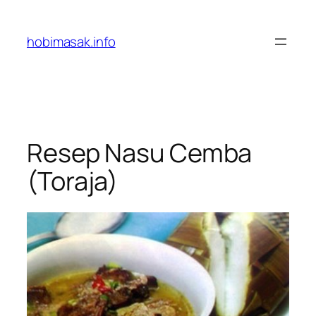
Skip
to
hobimasak.info
content
Resep Nasu Cemba
(Toraja)