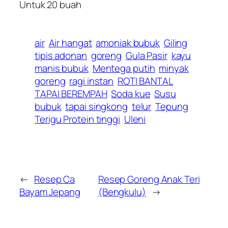
Untuk 20 buah
air
Air hangat
amoniak bubuk
Giling
tipis adonan
goreng
Gula Pasir
kayu
manis bubuk
Mentega putih
minyak
goreng
ragi instan
ROTI BANTAL
TAPAI BEREMPAH
Soda kue
Susu
bubuk
tapai singkong
telur
Tepung
Terigu Protein tinggi
Uleni
←
Resep Ca
Resep Goreng Anak Teri
Bayam Jepang
(Bengkulu)
→