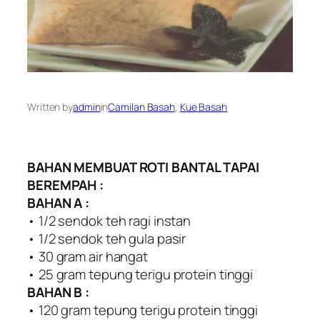
Written by
admin
in
Camilan Basah
, 
Kue Basah
BAHAN MEMBUAT ROTI BANTAL TAPAI
BEREMPAH :
BAHAN A :
• 1/2 sendok teh ragi instan
• 1/2 sendok teh gula pasir
• 30 gram air hangat
• 25 gram tepung terigu protein tinggi
BAHAN B :
• 120 gram tepung terigu protein tinggi