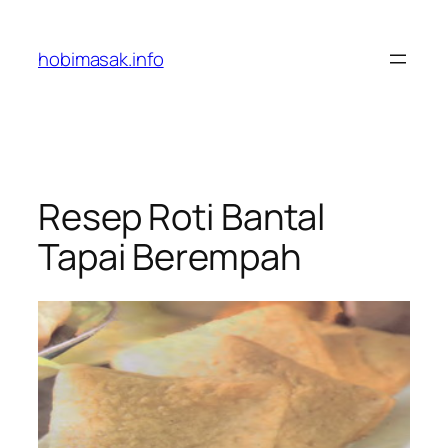
Skip
to
hobimasak.info
content
Resep Roti Bantal
Tapai Berempah