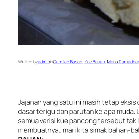
Written by
admin
in
Camilan Basah
, 
Kue Basah
, 
Menu Ramadha
Jajanan yang satu ini masih tetap eksis
dasar terigu dan parutan kelapa muda. U
semua varisi kue pancong tersebut tak
membuatnya…mari kita simak bahan-bah