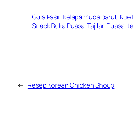
Gula Pasir
kelapa muda parut
Kue 
Snack Buka Puasa
Tajilan Puasa
te
←
Resep Korean Chicken Shoup