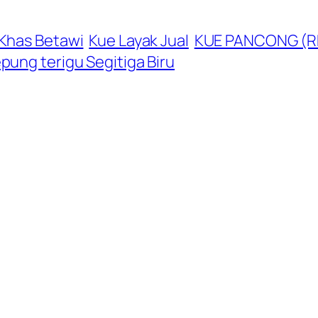
Khas Betawi
Kue Layak Jual
KUE PANCONG (R
pung terigu Segitiga Biru