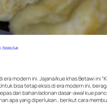
n
, 
Resep Kue
 di era modern ini. Jajana/kue khas Betawi ini
ntuk bisa tetap eksis di era modern ini, bera
 lepas dari bahan/adonan dasar-awal kue panc
an apa yang diperlukan , berikut cara membu