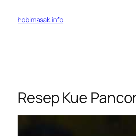
Skip
to
hobimasak.info
content
Resep Kue Panco