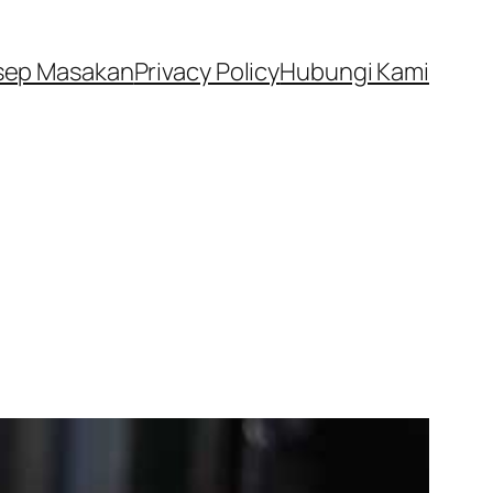
sep Masakan
Privacy Policy
Hubungi Kami