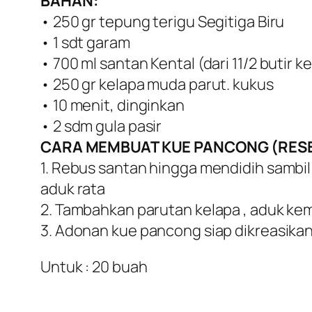
BAHAN:
• 250 gr tepung terigu Segitiga Biru
• 1 sdt garam
• 700 ml santan Kental (dari 11/2 butir k
• 250 gr kelapa muda parut. kukus
• 10 menit, dinginkan
• 2 sdm gula pasir
CARA MEMBUAT KUE PANCONG (RESE
1. Rebus santan hingga mendidih sambil
aduk rata
2. Tambahkan parutan kelapa , aduk kem
3. Adonan kue pancong siap dikreasika
Untuk : 20 buah