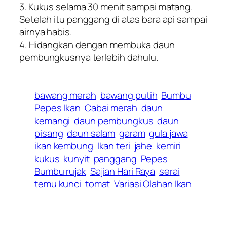
3. Kukus selama 30 menit sampai matang.
Setelah itu panggang di atas bara api sampai
airnya habis.
4. Hidangkan dengan membuka daun
pembungkusnya terlebih dahulu.
bawang merah
bawang putih
Bumbu
Pepes Ikan
Cabai merah
daun
kemangi
daun pembungkus
daun
pisang
daun salam
garam
gula jawa
ikan kembung
Ikan teri
jahe
kemiri
kukus
kunyit
panggang
Pepes
Bumbu rujak
Sajian Hari Raya
serai
temu kunci
tomat
Variasi Olahan Ikan