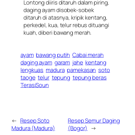
Lontong diiris ditaruh dalam piring,
daging ayam disobek-sobek
ditaruh di atasnya, kripik kentang,
perkedel, kua, telur rebus dituangi
kuah, diberi bawang merah.
ayam
bawang putih
Cabai merah
daging ayam
garam
jahe
kentang
lengkuas
madura
pamekasan
soto
taoge
telur
tepung
tepung beras
TerasiSoun
←
Resep Soto
Resep Semur Daging
Madura (Madura)
(Bogor)
→