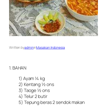
Written by
admin
in
Masakan Indonesia
1. BAHAN
1) Ayam ¼ kg
2) Kentang ½ ons
3) Taoge ½ ons
4) Telur 2 butir
5) Tepung beras 2 sendok makan