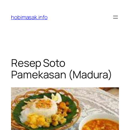
Skip
to
hobimasak.info
content
Resep Soto
Pamekasan (Madura)