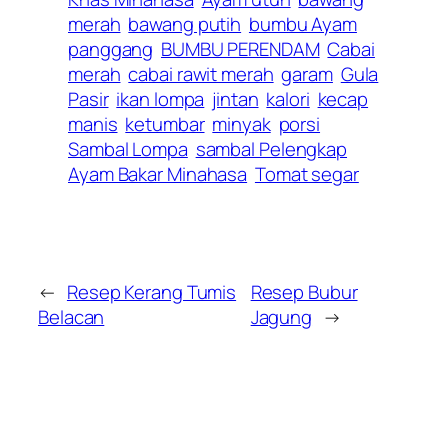
merah
bawang putih
bumbu Ayam
panggang
BUMBU PERENDAM
Cabai
merah
cabai rawit merah
garam
Gula
Pasir
ikan lompa
jintan
kalori
kecap
manis
ketumbar
minyak
porsi
Sambal Lompa
sambal Pelengkap
Ayam Bakar Minahasa
Tomat segar
←
Resep Kerang Tumis
Resep Bubur
Belacan
Jagung
→