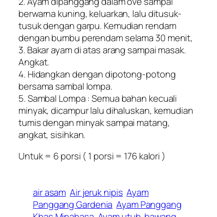
2. Ayam dipanggang dalam ove sampai
berwarna kuning, keluarkan, lalu ditusuk-
tusuk dengan garpu. Kemudian rendam
dengan bumbu perendam selama 30 menit,
3. Bakar ayam di atas arang sampai masak.
Angkat.
4. Hidangkan dengan dipotong-potong
bersama sambal lompa.
5. Sambal Lompa : Semua bahan kecuali
minyak, dicampur lalu dihaluskan, kemudian
tumis dengan minyak sampai matang,
angkat, sisihkan.
Untuk = 6 porsi ( 1 porsi = 176 kalori )
air asam
Air jeruk nipis
Ayam
Panggang Gardenia
Ayam Panggang
Khas Minahasa
Ayam utuh
bawang