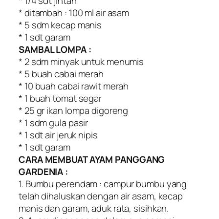
* 1/4 sdt jintan
* ditambah : 100 ml air asam
* 5 sdm kecap manis
* 1 sdt garam
SAMBAL LOMPA :
* 2 sdm minyak untuk menumis
* 5 buah cabai merah
* 10 buah cabai rawit merah
* 1 buah tomat segar
* 25 gr ikan lompa digoreng
* 1 sdm gula pasir
* 1 sdt air jeruk nipis
* 1 sdt garam
CARA MEMBUAT AYAM PANGGANG
GARDENIA :
1. Bumbu perendam : campur bumbu yang
telah dihaluskan dengan air asam, kecap
manis dan garam, aduk rata, sisihkan.