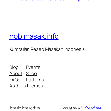
hobimasak.info
Kumpulan Resep Masakan Indonesia
Blog
Events
About
Shop
FAQs
Patterns
Authors
Themes
Twenty Twenty-Five
Designed with
WordPress