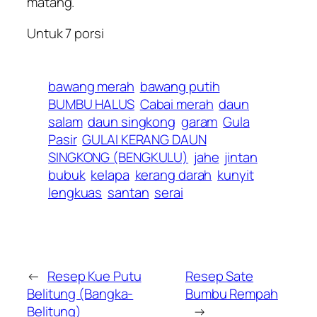
matang.
Untuk 7 porsi
bawang merah
bawang putih
BUMBU HALUS
Cabai merah
daun
salam
daun singkong
garam
Gula
Pasir
GULAI KERANG DAUN
SINGKONG (BENGKULU)
jahe
jintan
bubuk
kelapa
kerang darah
kunyit
lengkuas
santan
serai
←
Resep Kue Putu
Resep Sate
Belitung (Bangka-
Bumbu Rempah
Belitung)
→