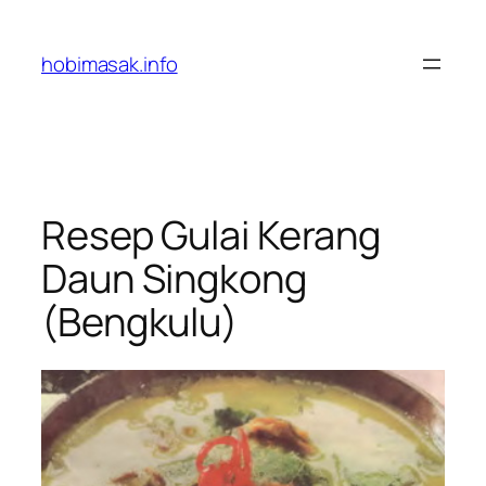
Skip
to
hobimasak.info
content
Resep Gulai Kerang
Daun Singkong
(Bengkulu)