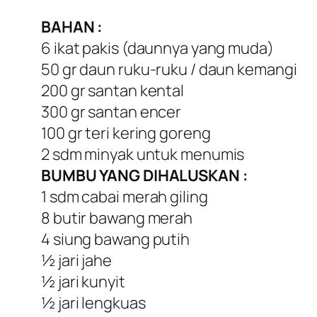
BAHAN :
6 ikat pakis (daunnya yang muda)
50 gr daun ruku-ruku / daun kemangi
200 gr santan kental
300 gr santan encer
100 gr teri kering goreng
2 sdm minyak untuk menumis
BUMBU YANG DIHALUSKAN :
1 sdm cabai merah giling
8 butir bawang merah
4 siung bawang putih
½ jari jahe
½ jari kunyit
½ jari lengkuas