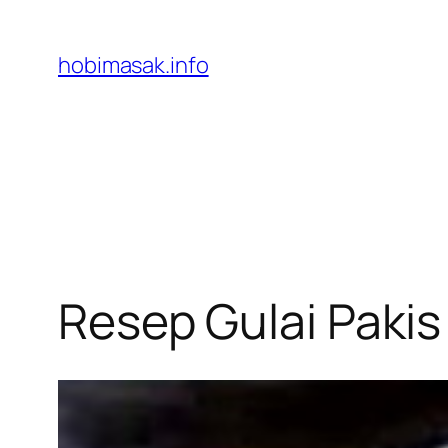
Skip
to
hobimasak.info
content
Resep Gulai Paki