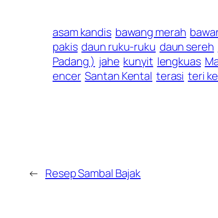
asam kandis
bawang merah
bawan
pakis
daun ruku-ruku
daun sereh
Padang )
jahe
kunyit
lengkuas
Ma
encer
Santan Kental
terasi
teri k
←
Resep Sambal Bajak