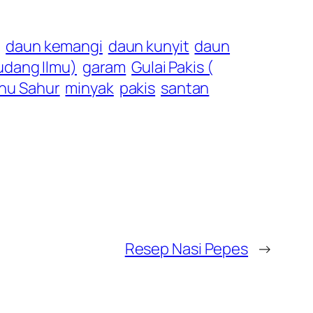
g
daun kemangi
daun kunyit
daun
Gudang Ilmu)
garam
Gulai Pakis (
nu Sahur
minyak
pakis
santan
Resep Nasi Pepes
→