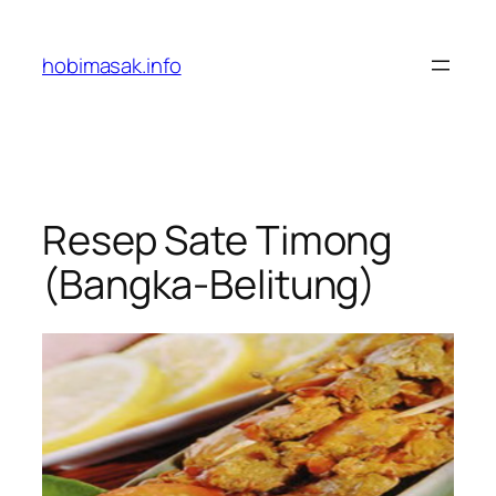
Skip
to
hobimasak.info
content
Resep Sate Timong
(Bangka-Belitung)