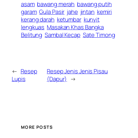
asam
bawang merah
bawang putih
garam
Gula Pasir
jahe
jintan
kemiri
kerang darah
ketumbar
kunyit
lengkuas
Masakan Khas Bangka
Belitung
Sambal Kecap
Sate Timong
←
Resep
Resep Jenis Jenis Pisau
Lupis
(Dapur)
→
MORE POSTS