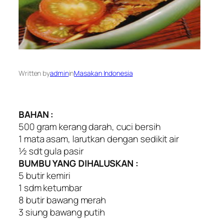
Written by
admin
in
Masakan Indonesia
BAHAN :
500 gram kerang darah, cuci bersih
1 mata asam, larutkan dengan sedikit air
½ sdt gula pasir
BUMBU YANG DIHALUSKAN :
5 butir kemiri
1 sdm ketumbar
8 butir bawang merah
3 siung bawang putih